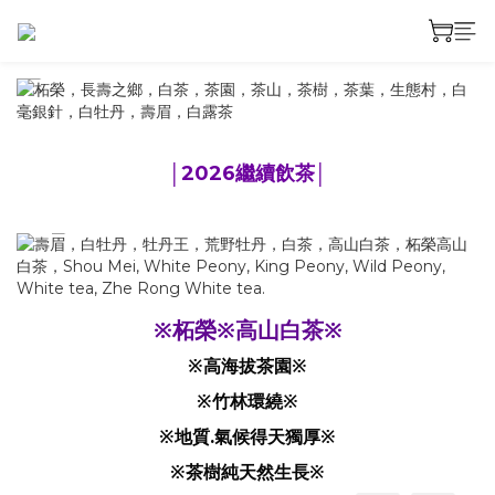
prev
next
│2026繼續飲茶│
prev
next
※柘榮※高山白茶※
※高海拔茶園※
※竹林環繞※
※地質.氣候得天獨厚※
※茶樹純天然生長※