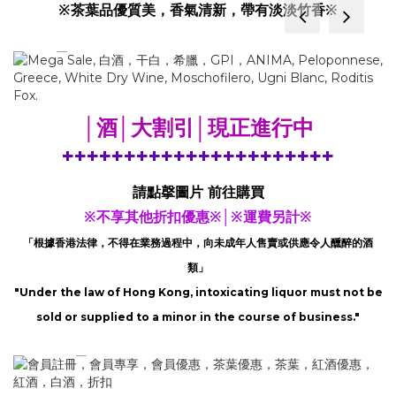
※茶葉品優質美，香氣清新，帶有淡淡竹香※
prev
next
│酒│大割引│現正進行中
++++++++++++++++++++++
請點撀圖片 前往購買
※不享其他折扣優惠※│※運費另計※
「根據香港法律，不得在業務過程中，向未成年人售賣或供應令人醺醉的酒
類」
"Under the law of Hong Kong, intoxicating liquor must not be
sold or supplied to a minor in the course of business."
prev
next