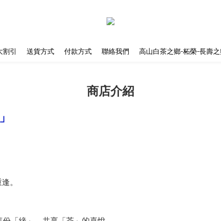
大割引
送貨方式
付款方式
聯絡我們
高山白茶之鄉-柘榮-長壽之
商店介紹
」
重逢。
這份
「
緣
」
，共享「茶」的喜悅。