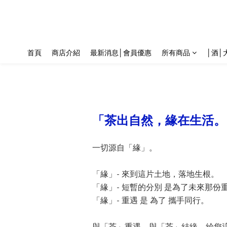
首頁
商店介紹
最新消息│會員優惠
所有商品
│酒│
「茶出自然，緣在生活。
一切源自「緣」。
-
「緣」
來到這片土地，落地生根。
-
「緣」
短暫的分別 是為了未來那份
-
「緣」
重遇 是 為了 攜手同行。
與「茶」重遇，與「茶」結緣。給您