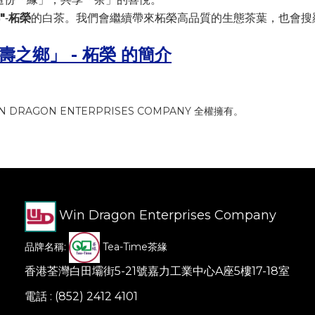
"
柘榮
-
的白茶。我們會繼續帶來柘榮高品質的生態茶葉，也會搜
之鄉」 - 柘榮 的簡介
DRAGON ENTERPRISES COMPANY 全權擁有。
Win Dragon Enterprises Company
品牌名稱:
Tea-Time茶緣
香港荃灣白田壩街5-21號嘉力工業中心A座5樓17-18室
電話 : (852) 2412 4101