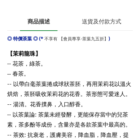
商品描述
送貨及付款方式
◎ 特價茶葉 ◎ (*
)
不享有 【會員專享-茶葉九五折】
【茉莉龍珠】
--
花茶，綠茶。
-- 春茶。
--
以帶白毫茶葉捲成球狀茶胚，再用茉莉花以溫火
烘焙，茶胚吸收茉莉花的花香。茶形態可愛迷人。
--
湯清。花香撲鼻，入口醇香
。
--
:
以茶葉論
茶葉未經發酵，更能保存當中的兒茶
素，茶多酚等成份，含量亦是各款茶葉中最高的。
:
--
茶效
抗衰老，護膚美容，降血脂，降血壓，提