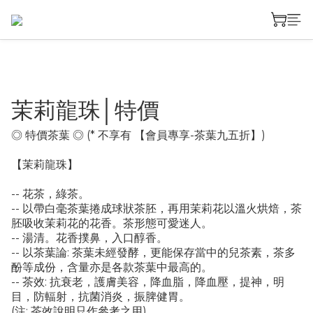
茉莉龍珠│特價
◎ 特價茶葉 ◎ (* 不享有 【會員專享-茶葉九五折】)
【茉莉龍珠】
-- 花茶，綠茶。
-- 以帶白毫茶葉捲成球狀茶胚，再用茉莉花以溫火烘焙，茶
胚吸收茉莉花的花香。茶形態可愛迷人。
-- 湯清。花香撲鼻，入口醇香。
-- 以茶葉論: 茶葉未經發酵，更能保存當中的兒茶素，茶多
酚等成份，含量亦是各款茶葉中最高的。
-- 茶效: 抗衰老，護膚美容，降血脂，降血壓，提神，明
目，防輻射，抗菌消炎，振脾健胃。
(注: 茶效說明只作參考之用)