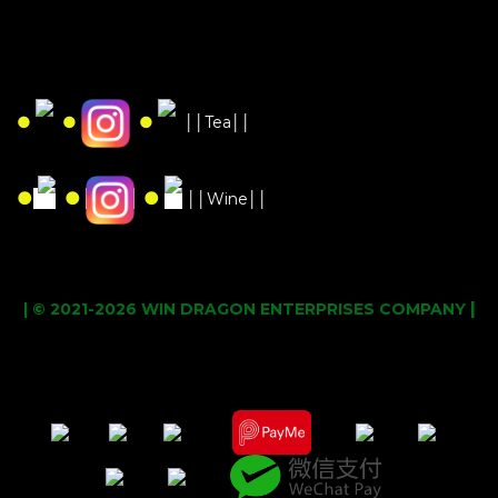
●
●
●
││Tea││
●
●
●
││Wine││
|
| © 2021-2026 WIN DRAGON ENTERPRISES COMPANY