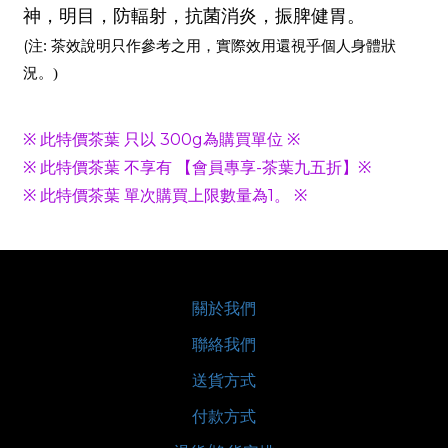
神，明目，防輻射，抗菌消炎，振脾健胃。
:
(
注
茶效說明只作參考之用，實際效用還視乎個人身體狀
況。)
※ 此特價茶葉 只以 300g為購買單位 ※
※ 此特價茶葉 不享有 【會員專享-茶葉九五折】※
※ 此特價茶葉 單次購買上限數量為1。 ※
關於我們
聯絡我們
送貨方式
付款方式