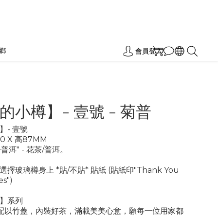
鄉
會員登入
的小樽】- 壹號 - 菊普
】- 壹號
30 X 高87MM
+普洱" - 花茶/普洱。
選擇玻璃樽身上 *貼/不貼* 貼紙 (貼紙印"Thank You 
es")
】系列
，配以竹蓋，內裝好茶，滿載美美心意，願每一位用家都