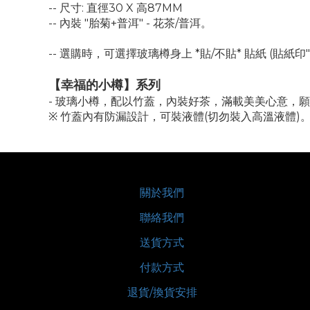
-- 尺寸: 直徑30 X 高87MM
-- 內裝 "胎菊+普洱" - 花茶/普洱。
-- 選購時，可選擇玻璃樽身上 *貼/不貼* 貼紙 (貼紙印"Than
【幸福的小樽】系列
- 玻璃小樽，配以竹蓋，內裝好茶，滿載美美心意，
※ 竹蓋內有防漏設計，可裝液體(切勿裝入高溫液體)
關於我們
聯絡我們
送貨方式
付款方式
退貨/換貨安排