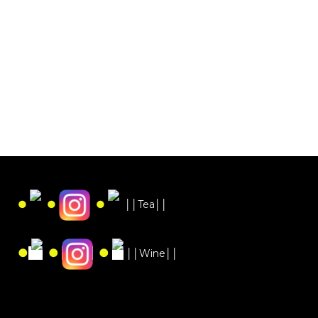
●
●
●
││Tea││
●
●
●
││Wine││