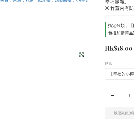
幸福滿滿。 
※ 竹蓋內有
指定分類，【
包括加購商品
HK$18.00
貼紙
以優惠價加