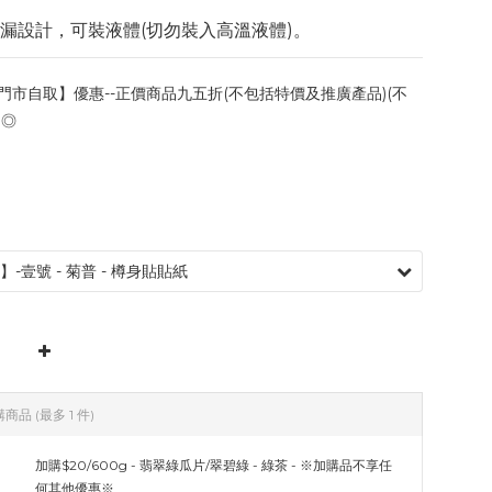
防漏設計，可裝液體(切勿裝入高溫液體)。
門市自取】優惠--正價商品九五折(不包括特價及推廣產品)(不
)◎
購商品
(最多 1 件)
加購$20/600g - 翡翠綠瓜片/翠碧綠 - 綠茶 - ※加購品不享任
何其他優惠※