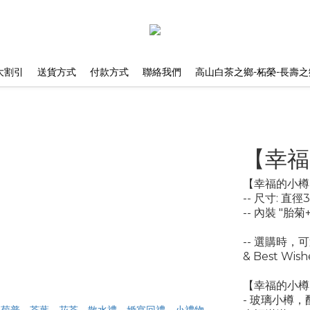
大割引
送貨方式
付款方式
聯絡我們
高山白茶之鄉-柘榮-長壽之
【幸福
【幸福的小樽
-- 尺寸: 直徑
-- 內裝 "胎菊
-- 選購時，可
& Best Wish
【幸福的小樽
- 玻璃小樽