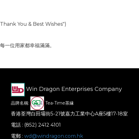
k You & Best Wishes")
願每一位用家都幸福滿滿。
。
Win Dragon Enterprises Company
品牌名稱:
Tea-Time茶緣
香港荃灣白田壩街5-21號嘉力工業中心A座5樓17-18室
電話 : (852) 2412 4101
電郵 :
wd@windragon.com.hk