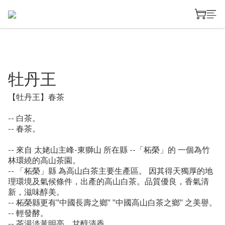
牡丹王
【牡丹王】春茶
-- 白茶。
-- 春茶。
-- 來自 太姥山主峰-東獅山 所在縣 --「柘榮」的 一個為竹
林環繞的高山茶園。
-- 「柘榮」縣 為高山白茶主要生產區。 因其得天獨厚的地
理環境及氣候條件，出產的高山白茶。品質優良，香氣清
新，滋味醇美。
-- 柘榮縣更有"中國長壽之鄉" "中國高山白茶之鄉" 之美譽。
-- 輕發酵。
-- 茶湯淡黃明亮。甘醇清香。