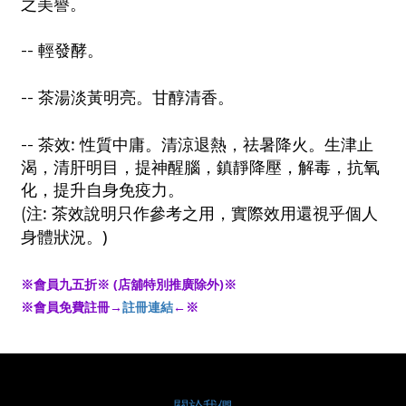
之美譽。
--
輕發酵。
--
茶湯淡黃明亮。甘醇清香。
:
--
茶效
性質中庸。清涼退熱，祛暑降火。生津止
渴，清肝明目，提神醒腦，鎮靜降壓，解毒，抗氧
化，提升自身免疫力。
:
(
注
茶效說明只作參考之用，實際效用還視乎個人
)
身體狀況。
※會員九五折※ (店舖特別推廣除外)※
※會員免費註冊→
註冊連結
←※