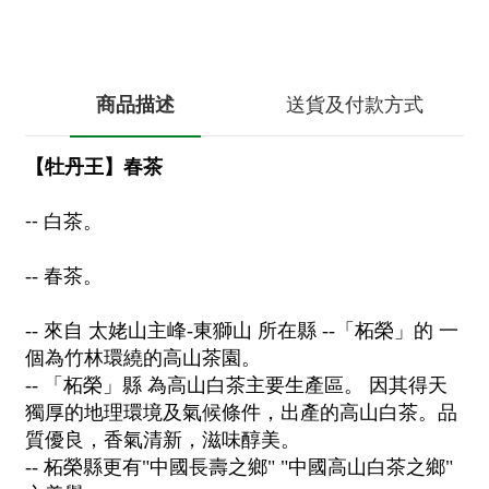
商品描述
送貨及付款方式
【牡丹王】春茶
--
白茶。
-- 春茶。
-- 來自 太姥山主峰-東獅山 所在縣 --「柘榮」的 一
個為竹林環繞的高山茶園。
-- 「柘榮」縣 為高山白茶主要生產區。
因其得天
獨厚的地理環境及氣候條件，出產的高山白茶。品
質優良，香氣清新，滋味醇美。
-- 柘榮縣更有"中國長壽之鄉" "中國高山白茶之鄉"