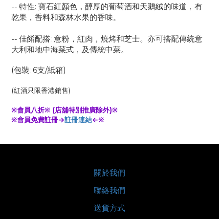
-- 特性: 寶石紅顏色，醇厚的葡萄酒和天鵝絨的味道，有
乾果，香料和森林水果的香味。
-- 佳餚配搭: 意粉，紅肉，燒烤和芝士。亦可搭配傳統意
大利和地中海菜式，及傳統中菜。
(包裝: 6支/紙箱)
(紅酒只限香港銷售)
※會員八折※ (店舖特別推廣除外)※
※會員免費註冊→
註冊連結
←※
關於我們
聯絡我們
送貨方式