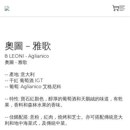
奧圖 - 雅歌
8 LEONI - Aglianico
奧圖 - 雅歌
-- 產地: 意大利
-- 干紅 葡萄酒 IGT
-- 葡萄: Aglianico 艾格尼科
-- 特性: 寶石紅顏色，醇厚的葡萄酒和天鵝絨的味道，有乾
果，香料和森林水果的香味。
-- 佳餚配搭: 意粉，紅肉，燒烤和芝士。亦可搭配傳統意大
利和地中海菜式，及傳統中菜。