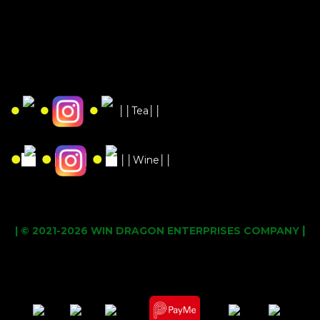
●
●
●
││Tea││
●
●
●
││Wine││
|
| © 2021-2026 WIN DRAGON ENTERPRISES COMPANY