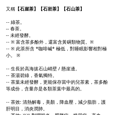
【石崖茶】【石岩茶】【石山茶】
又稱
--
綠茶。
-- 春茶。
--
未經發酵。
--
※
富含茶多酚外，還富含黃硐類物質。
※
*
*
--
※
此茶所含
咖啡碱
極低，對睡眠影響相對極
小。
※
/
--
生長於高海拔石山峭壁
懸崖邊。
--
茶湯碧綠，香氣獨特。
--
茶葉未經發酵，更能保存當中的兒茶素，茶多酚
等成份，含量亦是各類茶葉中最高的。
:
--
茶效
清熱解毒，美顏，降血壓，減少脂肪，護
肝明目，消炎潤肺。