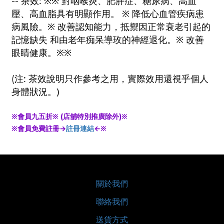
:
--
茶效
※※
對咽喉炎、肥胖症、糖尿病、高血
壓、高血脂具有明顯作用。
※
降低心血管疾病患
病風險。
※
改善認知能力，抵禦因正常衰老引起的
記憶缺失
和由老年痴呆導玫的神經退化。
※
改善
眼睛健康。
※※
:
(
注
茶效說明只作參考之用，實際效用還視乎個人
)
身體狀況。
※會員九五折※ (店舖特別推廣除外)※
※會員免費註冊→
註冊連結
←※
關於我們
聯絡我們
送貨方式