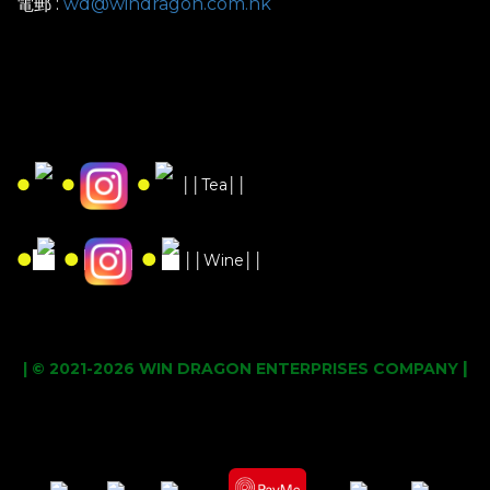
電郵 :
wd@windragon.com.hk
●
●
●
││Tea││
●
●
●
││Wine││
|
| © 2021-2026 WIN DRAGON ENTERPRISES COMPANY