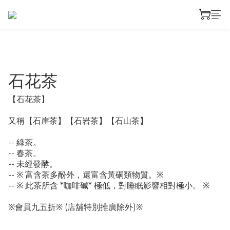
石花茶
【石花茶】
又稱【石崖茶】【石岩茶】【石山茶】
-- 綠茶。
-- 春茶。
-- 未經發酵。
-- ※ 富含茶多酚外，還富含黃硐類物質。※
-- ※ 此茶所含 *咖啡碱* 極低，對睡眠影響相對極小。 ※
※會員九五折※ (店舖特別推廣除外)※