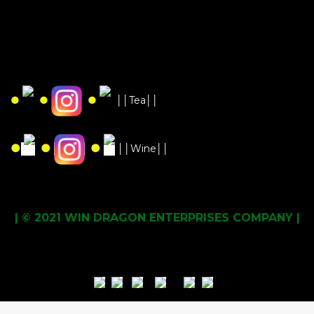
●
●
●
││Tea││
●
●
●
││Wine││
| © 2021 WIN DRAGON ENTERPRISES COMPANY |