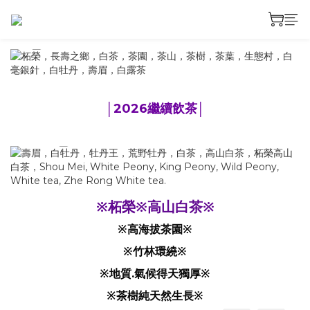
prev
next
│2026繼續飲茶│
prev
next
※柘榮※高山白茶※
※高海拔茶園※
※竹林環繞※
※地質.氣候得天獨厚※
※茶樹純天然生長※