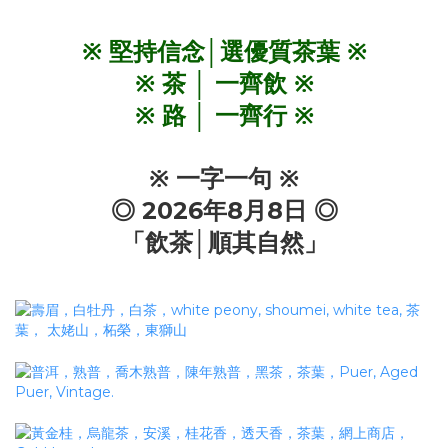
※ 堅持信念│選優質茶葉 ※
※ 茶 │ 一齊飲 ※
※ 路 │ 一齊行 ※
※ 一字一句 ※
◎ 2026年8月8
日 ◎
「飲茶│順其自然」