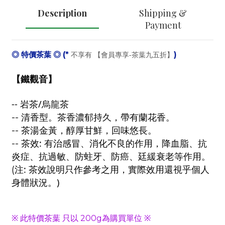
Description
Shipping &
Payment
◎ 特價茶葉 ◎ (*
不享有 【會員專享-茶葉九五折】
)
【
鐵觀音】
--
/
岩茶
烏龍茶
-- 清香型。
茶香濃郁持久，帶有蘭花香。
--
茶湯金黃，醇厚甘鮮，回味悠長。
:
--
茶效
有治感冒、消化不良的作用，降血脂、抗
炎症、抗過敏、防蛀牙、防癌、廷緩衰老等作用。
:
(
注
茶效說明只作參考之用，實際效用還視乎個人
)
身體狀況。
※ 此特價茶葉 只以 200g為購買單位 ※