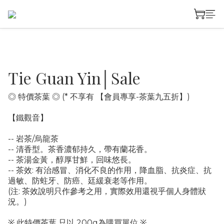
Tie Guan Yin│Sale
◎ 特價茶葉 ◎ (* 不享有 【會員專享-茶葉九五折】)
【鐵觀音】
-- 岩茶/烏龍茶
-- 清香型。茶香濃郁持久，帶有蘭花香。
-- 茶湯金黃，醇厚甘鮮，回味悠長。
-- 茶效: 有治感冒、消化不良的作用，降血脂、抗炎症、抗
過敏、防蛀牙、防癌、廷緩衰老等作用。
(注: 茶效說明只作參考之用，實際效用還視乎個人身體狀
況。)
※ 此特價茶葉 只以 200g為購買單位 ※