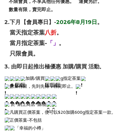
不限會員，不享其他任何優惠。 運費另計。
數量有限，賣完即止。
。
2.下
月【會員專日】-
2026年8月19日
當天指定茶葉
八折
。
當月指定茶葉-
「」
。
只限會員。
3. 由即日起推出極優惠 加購/購買 活動
。
加購/購買
g指定茶葉
數量有限，先到先得，售完即止。
於*網上商店*購物
凡購買正價茶葉，
便可以$20加購600g指定茶葉一款。
正價茶葉-不包括
「幸福的小樽」