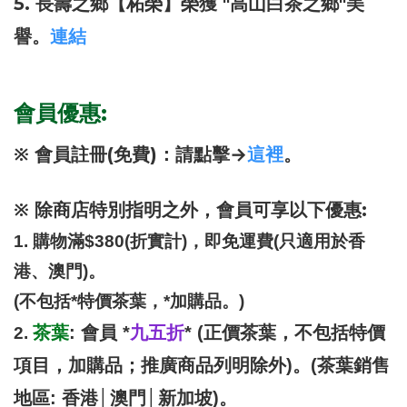
5.
長壽之鄉【柘榮】榮獲
"高山白茶之鄉
"美
譽。
連結
會員優惠:
※ 會員註冊(免費)：請點擊→
這裡
。
※ 除商店特別指明之外，會員可享以下優惠:
1. 購物滿$380(折實計)，即免運費(只適用於香
港、澳門)。
(不包括*特價茶葉，*加購品。)
茶葉
九五折
: 會員 *
*
(正價茶葉，不包括特價
2.
項目，加購品；推廣商品列明除外)。(茶葉銷售
地區: 香港│澳門│新加坡)。