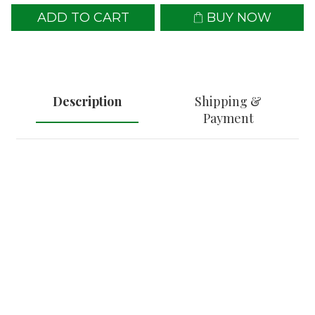
ADD TO CART
BUY NOW
Description
Shipping &
Payment
※ 2016年易武 -- 生普茶餅 ※ (刮風寨
純料古樹茶)
-- 普洱 (生茶)
-- 357克/餅
-- 選用: 雲南大葉種曬青毛茶