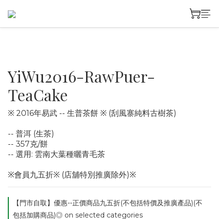
YiWu2016-RawPuer-
TeaCake
※ 2016年易武 -- 生普茶餅 ※ (刮風寨純料古樹茶)
-- 普洱 (生茶)
-- 357克/餅
-- 選用: 雲南大葉種曬青毛茶
※會員九五折※ (店舖特別推廣除外)※
【門市自取】優惠--正價商品九五折(不包括特價及推廣產品)(不
包括加購商品)◎ on selected categories