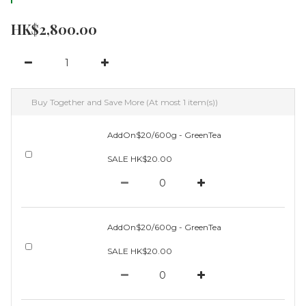
HK$2,800.00
Buy Together and Save More
(At most 1 item(s))
AddOn$20/600g - GreenTea
SALE HK$20.00
AddOn$20/600g - GreenTea
SALE HK$20.00