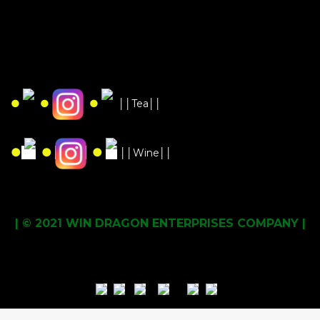
●
●
●
││Tea││
●
●
●
││Wine││
| © 2021 WIN DRAGON ENTERPRISES COMPANY |