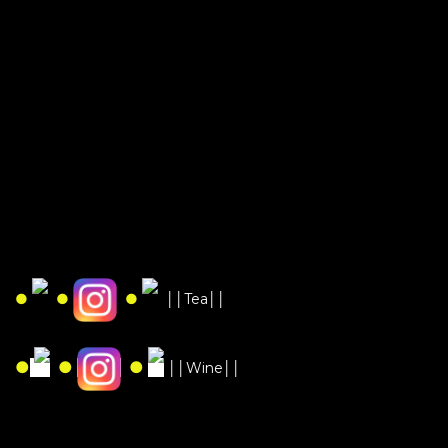
●
●
●
││Tea││
●
●
●
││Wine││