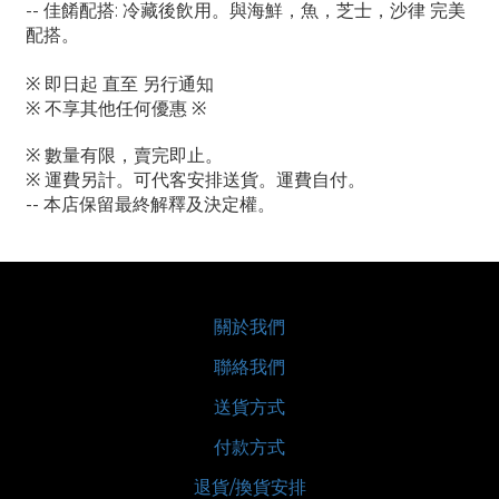
-- 佳餚配搭: 冷藏後飲用。與海鮮，魚，芝士，沙律 完美
配搭。
※ 即日起 直至 另行通知
※ 不享其他任何優惠 ※
※ 數量有限，賣完即止。
※ 運費另計。可代客安排送貨。運費自付。
-- 本店保留最終解釋及決定權。
關於我們
聯絡我們
送貨方式
付款方式
退貨/換貨安排