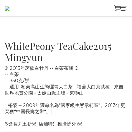
WhitePeony TeaCake2015
Mingyun
※ 2015年茗韻白牡丹 -- 白茶茶餅 ※
-- 白茶
-- 350克/餅
-- 選用: 柘榮高山生態曬青大白茶 - 福鼎大白茶茶種 - 來自 
世界地質公園 - 太姥山脈主峰 - 東獅山
│柘榮 -- 2009年獲命名為"國家級生態示範區"。2013年更
榮獲"中國長壽之鄉"。│
※會員九五折※ (店舖特別推廣除外)※