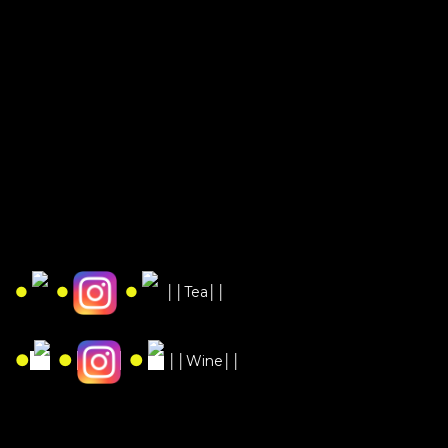
●
●
●
││Tea││
●
●
●
││Wine││