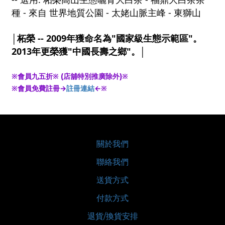
種 - 來自 世界地質公園 - 太姥山脈主峰 - 東獅山
│柘榮 -- 2009年獲命名為"國家級生態示範區"。
2013年更榮獲"中國長壽之鄉"。│
※會員九五折※ (店舖特別推廣除外)※
※會員免費註冊→
註冊連結
←※
關於我們
聯絡我們
送貨方式
付款方式
退貨/換貨安排