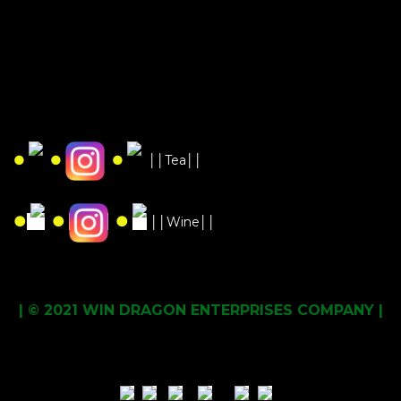
●
●
●
││Tea││
●
●
●
││Wine││
| © 2021 WIN DRAGON ENTERPRISES COMPANY |