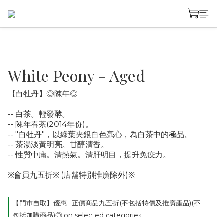
White Peony - Aged
【白牡丹】◎陳年◎
-- 白茶。輕發酵。
-- 陳年春茶(2014年份)。
-- "白牡丹"，以綠葉夾銀白色毫心，為白茶中的極品。
-- 茶湯淡黃明亮。甘醇清香。
-- 性質中庸。清熱氣。清肝明目，提升免疫力。
※會員九五折※ (店舖特別推廣除外)※
【門市自取】優惠--正價商品九五折(不包括特價及推廣產品)(不
包括加購商品)◎ on selected categories