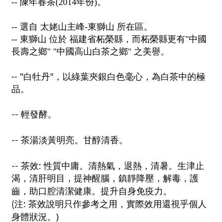
-- 陳年春茶(2014年份)。
-- 選自 太姥山主峰-東獅山 所在區。
-- 東獅山 位於 福建省柘榮縣，而柘榮縣更有"中國
長壽之鄉" "中國高山白茶之鄉" 之美譽。
-- "
"
白牡丹
，以綠葉夾銀白色毫心，為白茶中的極
品。
--
輕發酵。
--
茶湯淡黃明亮。甘醇清香。
:
--
茶效
性質中庸。清熱氣，退熱，清暑。生津止
渴，清肝明目，提神醒腦，鎮靜降壓，解毒，護
齒，助口腔清潔健康。提升自身免疫力。
:
(
注
茶效說明只作參考之用，實際效用還視乎個人
)
身體狀況。