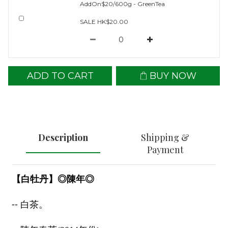
AddOn$20/600g - GreenTea
SALE HK$20.00
ADD TO CART
BUY NOW
Description
Shipping &
Payment
【白牡丹】◎陳年◎
--
白茶。