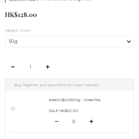
HK$128.00
Weight-Gram
Buy Together and Save More
(At most 1 item(s))
AddOn$20/600g - GreenTea
SALE HK$20.00