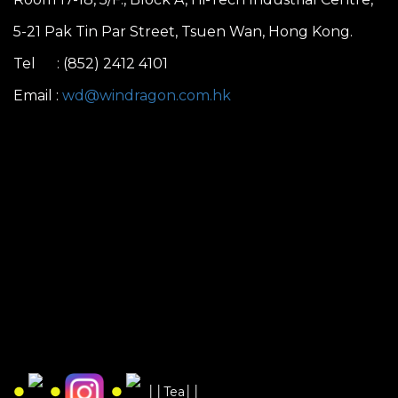
5-21 Pak Tin Par Street, Tsuen Wan, Hong Kong.
Tel : (852) 2412 4101
Email :
wd@windragon.com.hk
●
●
●
││Tea││