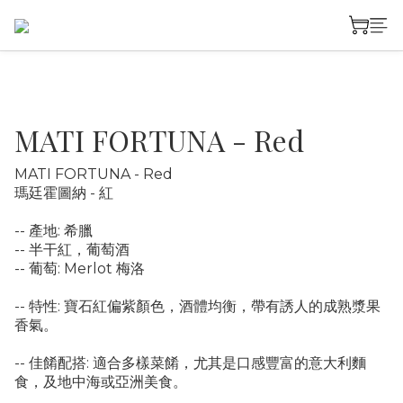
MATI FORTUNA - Red
MATI FORTUNA - Red 
瑪廷霍圖納 - 紅
-- 產地: 希臘
-- 半干紅，葡萄酒 
-- 葡萄: Merlot 梅洛
-- 特性: 寶石紅偏紫顏色，酒體均衡，帶有誘人的成熟漿果
香氣。
-- 佳餚配搭: 適合多樣菜餚，尤其是口感豐富的意大利麵
食，及地中海或亞洲美食。