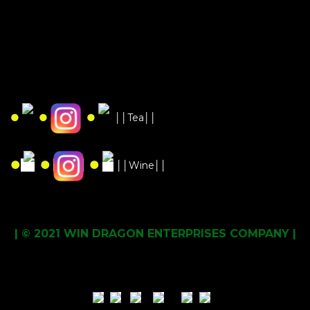
●
●
●
││Tea││
●
●
●
││Wine││
| © 2021 WIN DRAGON ENTERPRISES COMPANY |