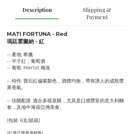
Description
Shipping &
Payment
MATI FORTUNA - Red
瑪廷霍圖納 - 紅
-- 產地: 希臘
-- 半干紅，葡萄酒
-- 葡萄: Merlot 梅洛
-- 特性:
寶石紅偏紫顏色，酒體均衡，帶有誘人的成熟漿
果香氣。
-- 佳餚配搭: 適合多樣菜餚，尤其是口感豐富的意大利麵
食，及地中海或亞洲美食。
(包裝: 6支/紙箱)
(紅酒只限香港銷售)