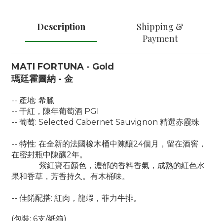
Description
Shipping &
Payment
MATI FORTUNA - Gold
瑪廷霍圖納 - 金
-- 產地: 希臘
-- 干紅，陳年葡萄酒 PGI
-- 葡萄: Selected Cabernet Sauvignon 精選赤霞珠
-- 特性: 在全新的法國橡木桶中陳釀24個月，留在酒窖，
在密封瓶中陳釀2年。
紫紅寶石顏色，濃郁的香料香氣，成熟的紅色水
果和香草，芳香持久。有木桶味。
-- 佳餚配搭: 紅肉，龍蝦，菲力牛排。
(包裝: 6支/紙箱)