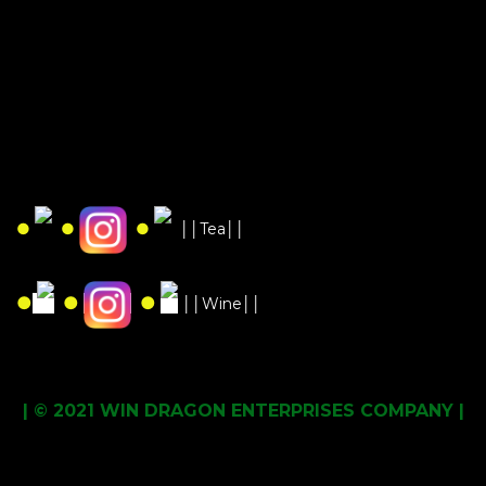
●
●
●
││Tea││
●
●
●
││Wine││
| © 2021 WIN DRAGON ENTERPRISES COMPANY |