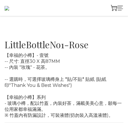
LittleBottleNo1-Rose
【幸福的小樽】- 壹號
-- 尺寸: 直徑30 X 高87MM
-- 內裝 "玫瑰" - 花茶。
-- 選購時，可選擇玻璃樽身上 *貼/不貼* 貼紙 (貼紙
印"Thank You & Best Wishes")
【幸福的小樽】系列
- 玻璃小樽，配以竹蓋，內裝好茶，滿載美美心意，願每一
位用家都幸福滿滿。 
※ 竹蓋內有防漏設計，可裝液體(切勿裝入高溫液體)。