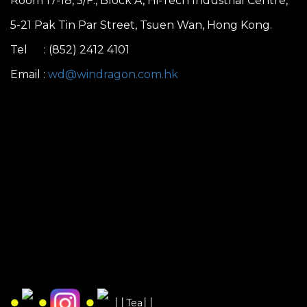
Room 17-18, 5/F., Block A, Hi-Tech Industrial Centre,
5-21 Pak Tin Par Street, Tsuen Wan, Hong Kong.
Tel : (852) 2412 4101
Email :
wd@windragon.com.hk
●
●
●
││Tea││