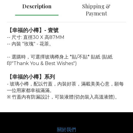
Description
Shipping &
Payment
【幸福的小樽】- 壹號
-- 尺寸: 直徑30 X 高87MM
-- 內裝 "玫瑰" - 花茶。
-- 選購時，可選擇玻璃樽身上 *貼/不貼* 貼紙 (貼紙
印"Thank You & Best Wishes")
【幸福的小樽】系列
- 玻璃小樽，配以竹蓋，內裝好茶，滿載美美心意，願每
一位用家都幸福滿滿。
※ 竹蓋內有防漏設計，可裝液體(切勿裝入高溫液體)。
關於我們