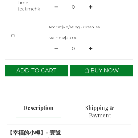
AddOn$20/600g - GreenTea
SALE HK$20.00
ADD TO CART
BUY NOW
Description
Shipping &
Payment
【幸福的小樽】- 壹號