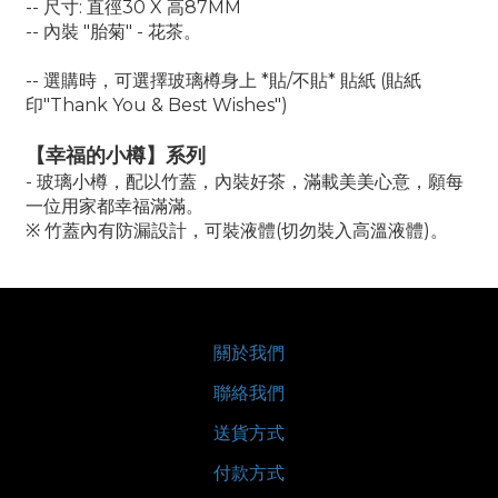
-- 尺寸: 直徑30 X 高87MM
-- 內裝 "胎菊" - 花茶。
-- 選購時，可選擇玻璃樽身上 *貼/不貼* 貼紙 (貼紙
印"Thank You & Best Wishes")
【幸福的小樽】系列
- 玻璃小樽，配以竹蓋，內裝好茶，滿載美美心意，願每
一位用家都幸福滿滿。
※ 竹蓋內有防漏設計，可裝液體(切勿裝入高溫液體)。
關於我們
聯絡我們
送貨方式
付款方式