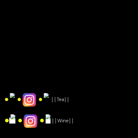
●
●
●
││Tea││
●
●
●
││Wine││