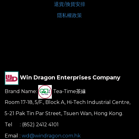
退貨/換貨安排
隱私權政策
Win Dragon Enterprises Company
Brand Name:
Tea-Time茶緣
Room 17-18, 5/F., Block A, Hi-Tech Industrial Centre,
5-21 Pak Tin Par Street, Tsuen Wan, Hong Kong.
Tel : (852) 2412 4101
Email :
wd@windragon.com.hk