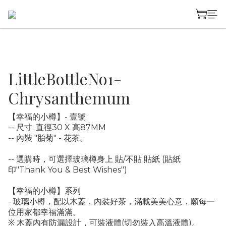
LittleBottleNo1-
Chrysanthemum
【幸福的小樽】- 壹號
-- 尺寸: 直徑30 X 高87MM
-- 內裝 "胎菊" - 花茶。
-- 選購時，可選擇玻璃樽身上 貼/不貼 貼紙 (貼紙
印"Thank You & Best Wishes")
【幸福的小樽】系列
- 玻璃小樽，配以木蓋，內裝好茶，滿載美美心意，願每一
位用家都幸福滿滿。 
※ 木蓋內有防漏設計，可裝液體(切勿裝入高溫液體)。