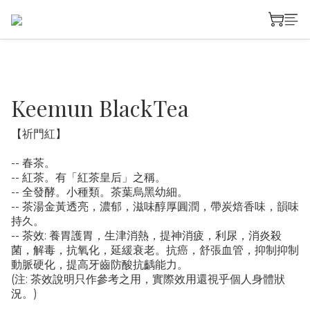
Keemun BlackTea
【祈門紅】 
-- 春茶。
-- 紅茶。有「紅茶皇后」之稱。
-- 全發酵。小種類。茶葉烏黑幼細。
-- 茶湯金黃透亮，濃郁，滋味醇厚圓潤，帶炭焙香味，韻味
持久。
-- 茶效: 養胃護胃，生津消熱，提神消疲，利尿，消炎殺
菌，解毒，抗氧化，延緩衰老。抗癌，舒張血管，抑制抑制
動脈硬化，提高牙齒防酸抗齲能力。
(注: 茶效說明只作參考之用，實際效用還視乎個人身體狀
況。)