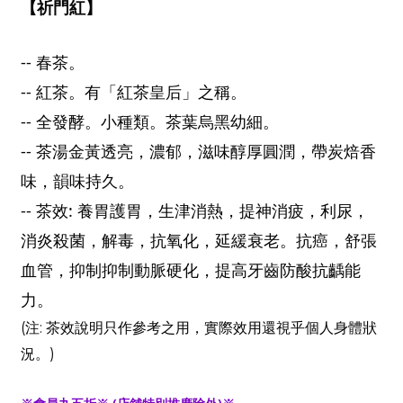
【祈門紅】
-- 春茶。
--
紅茶。有「紅茶皇后」之稱。
--
全發酵。小種類。茶葉烏黑幼細。
--
茶湯金黃透亮，濃郁，滋味醇厚圓潤，帶炭焙香
味，韻味持久。
--
茶效
:
養胃護胃，生津消熱，提神消疲，利尿，
消炎殺菌，解毒，抗氧化，延緩衰老。抗癌，舒張
血管，抑制抑制動脈硬化，提高牙齒防酸抗齲能
力。
注
茶效說明只作參考之用，實際效用還視乎個人身體狀
(
:
況。
)