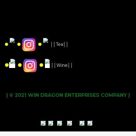
●
●
●
││Tea││
●
●
●
││Wine││
| © 2021 WIN DRAGON ENTERPRISES COMPANY |