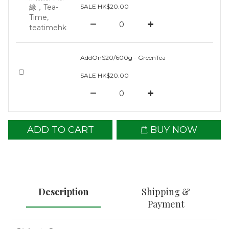
SALE HK$20.00
AddOn$20/600g - GreenTea
SALE HK$20.00
ADD TO CART
BUY NOW
Description
Shipping &
Payment