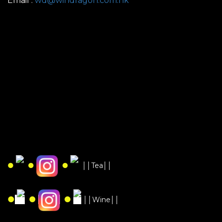
Email :
wd@windragon.com.hk
●
●
●
││Tea││
●
●
●
││Wine││