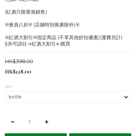
(紅酒只限香港銷售)
※會員八折※ (店舖特別推廣除外)※
※紅酒大割引※指定商品 (不享其他折扣優惠)(運費另計)
§亦可請往→紅酒大割引←購買
HK$398.00
HK$128.00
Qty