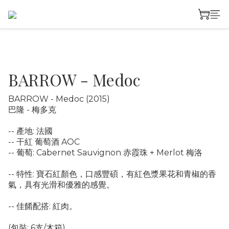
BARROW - Medoc
BARROW - Medoc (2015)
巴隆 - 梅多克
-- 產地: 法國
-- 干紅 葡萄酒 AOC
-- 葡萄: Cabernet Sauvignon 赤霞珠 + Merlot 梅洛
-- 特性: 寶石紅顏色，口感豐碩，有紅色漿果花和青椒的香
氣，具有光滑和優雅的感覺。
-- 佳餚配搭: 紅肉。
(包裝: 6支/木箱)