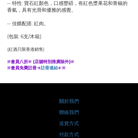
-- 特性: 寶石紅顏色，口感豐碩，有紅色漿果花和青椒的
香氣，具有光滑和優雅的感覺。
-- 佳餚配搭: 紅肉。
(包裝: 6支/木箱)
(紅酒只限香港銷售)
※會員八折※ (店舖特別推廣除外)※
※會員免費註冊→
註冊連結
←※
關於我們
聯絡我們
送貨方式
付款方式