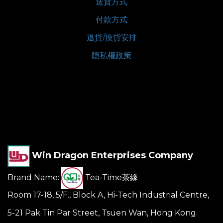
送貨方式
付款方式
退貨/換貨安排
隱私權政策
Win Dragon Enterprises Company
Brand Name:
Tea-Time茶緣
Room 17-18, 5/F., Block A, Hi-Tech Industrial Centre,
5-21 Pak Tin Par Street, Tsuen Wan, Hong Kong.