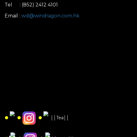
Tel : (852) 2412 4101
Email :
wd@windragon.com.hk
●
●
●
││Tea││