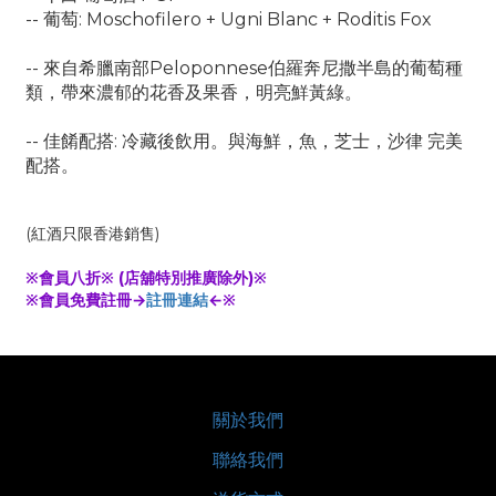
-- 葡萄: Moschofilero + Ugni Blanc + Roditis Fox
-- 來自
希臘南部Peloponnese伯羅奔尼撒半島的葡萄種
類，帶來濃郁的花香及果香，明亮鮮黃綠。
-- 佳餚配搭: 冷藏後飲用。與海鮮，魚，芝士，沙律 完美
配搭。
(紅酒只限香港銷售)
※會員八折※ (店舖特別推廣除外)※
※會員免費註冊→
註冊連結
←※
關於我們
聯絡我們