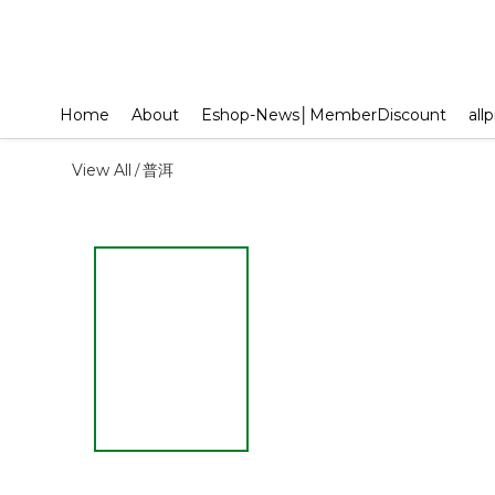
Home
About
Eshop-News│MemberDiscount
all
View All
普洱
/