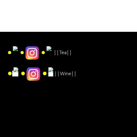
●
●
●
││Tea││
●
●
●
││Wine││