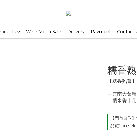
products
Wine Mega Sale
Delivery
Payment
Contact 
糯香熟
【糯香熟普】
-- 雲南大葉
-- 糯米香
【門市自取】
品)◎ on sele