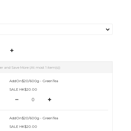
er and Save More
(At most 1 item(s))
AddOn$20/600g - GreenTea
SALE HK$20.00
AddOn$20/600g - GreenTea
SALE HK$20.00