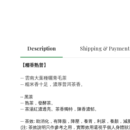
Description
Shipping & Payment
【糯香熟普】
-- 雲南大葉種曬青毛茶
-- 糯米香十足，濃厚普洱茶香。
--
黑茶
--
熟茶，發酵茶。
--
茶湯紅濃透亮。茶香獨特，陳香濃郁。
:
--
茶效
助消化，有降脂，降壓，養胃，利尿，養顏，減
:
(
注
茶效說明只作參考之用，實際效用還視乎個人身體狀