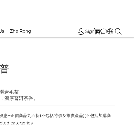
Us
Zhe Rong
Sign In
普
 
種曬青毛茶
十足，濃厚普洱茶香。
優惠--正價商品九五折(不包括特價及推廣產品)(不包括加購商
cted categories