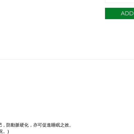
ADD
肥，防動脈硬化，亦可促進睡眠之效。
)
況。