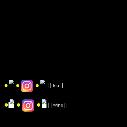
●
●
●
││Tea││
●
●
●
││Wine││