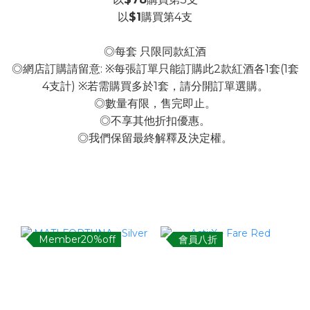
以
$1
購買第4支
◎每套 只限同款紅酒
◎網店訂購請留意: ※每張訂單只能訂購此2款紅酒各1套(1套
4支計) ※若需購買多於1套，請分開訂單選購。
◎數量有限，售完即止。
◎不享其他折扣優惠。
◎我們保留最終解釋及決定權。
Member20%off
會員八折