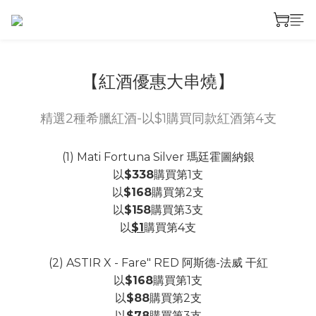
【紅酒優惠大串燒】
精選2種希臘紅酒-以$1購買同款紅酒第4支
(1) Mati Fortuna Silver 瑪廷霍圖納銀
以
$338
購買第1支
以
$168
購買第2支
以
$158
購買第3支
以
$1
購買第4支
(2) ASTIR X - Fare" RED 阿斯德-法威 干紅
以
$168
購買第1支
以
$88
購買第2支
以
$78
購買第3支