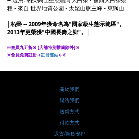
-- 選用: 柘榮高山生態曬青大白茶 - 福鼎大白茶茶
種 - 來自 世界地質公園 - 太姥山脈主峰 - 東獅山
│柘榮 -- 2009年獲命名為"國家級生態示範區"。
2013年更榮獲"中國長壽之鄉"。│
※會員九五折※ (店舖特別推廣除外)※
※會員免費註冊→
註冊連結
←※
關於我們
聯絡我們
送貨方式
付款方式
退貨/換貨安排