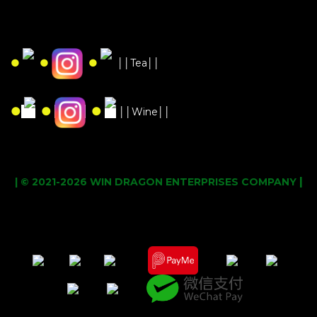
●
●
●
││Tea││
●
●
●
││Wine││
|
| © 2021-2026 WIN DRAGON ENTERPRISES COMPANY