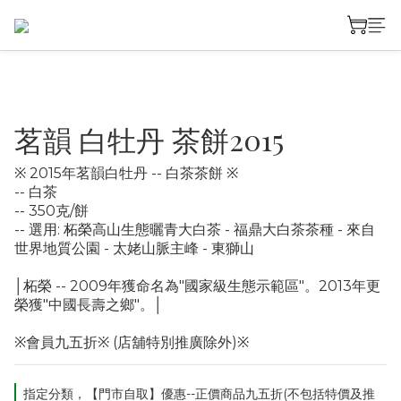
茗韻 白牡丹 茶餅2015
※ 2015年茗韻白牡丹 -- 白茶茶餅 ※
-- 白茶
-- 350克/餅
-- 選用: 柘榮高山生態曬青大白茶 - 福鼎大白茶茶種 - 來自 
世界地質公園 - 太姥山脈主峰 - 東獅山
│柘榮 -- 2009年獲命名為"國家級生態示範區"。2013年更
榮獲"中國長壽之鄉"。│
※會員九五折※ (店舖特別推廣除外)※
指定分類，【門市自取】優惠--正價商品九五折(不包括特價及推