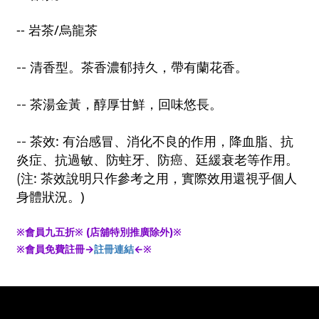
--
/
岩茶
烏龍茶
-- 清香型。
茶香濃郁持久，帶有蘭花香。
--
茶湯金黃，醇厚甘鮮，回味悠長。
:
--
茶效
有治感冒、消化不良的作用，降血脂、抗
炎症、抗過敏、防蛀牙、防癌、廷緩衰老等作用。
:
(
注
茶效說明只作參考之用，實際效用還視乎個人
)
身體狀況。
※會員九五折※ (店舖特別推廣除外)※
※會員免費註冊→
註冊連結
←※