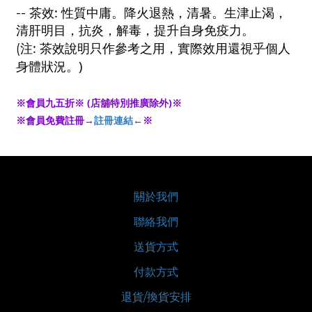
:
--
茶效
性質中庸。降火退熱，清暑。生津止渴，
清肝明目，抗炎，解毒，提升自身免疫力。
:
(
注
茶效說明只作參考之用，實際效用還視乎個人
)
身體狀況。
※會員九五折※ (店舖特別推廣除外)※
※會員免費註冊→
註冊連結
←※
關於我們
聯絡我們
送貨方式
付款方式
退貨/換貨安排