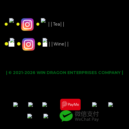
●
●
●
││Tea││
●
●
●
││Wine││
|
| © 2021-2026 WIN DRAGON ENTERPRISES COMPANY