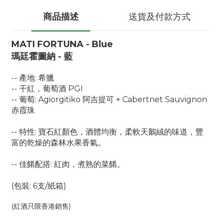
商品描述
送貨及付款方式
MATI FORTUNA - Blue
瑪廷霍圖納 - 藍
-- 產地: 希臘
-- 干紅，葡萄酒 PGI
-- 葡萄: Agiorgitiko 阿吉提可 + Cabertnet Sauvignon
赤霞珠
-- 特性:
寶石紅顏色，酒體均衡，柔軟天鵝絨的味道，豐
富的乾燥的森林水果香氣。
-- 佳餚配搭: 紅肉，煮熟的菜餚。
(包裝: 6支/紙箱)
(紅酒只限香港銷售)