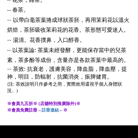
花茶，綠茶。
-- 春茶。
--
以帶白毫茶葉捲成球狀茶胚，再用茉莉花以溫火
烘焙，茶胚吸收茉莉花的花香。茶形態可愛迷人。
--
湯清。花香撲鼻，入口醇香
。
--
:
以茶葉論
茶葉未經發酵，更能保存當中的兒茶
素，茶多酚等成份，含量亦是各款茶葉中最高的。
:
--
茶效
抗衰老，護膚美容，降血脂，降血壓，提
神，明目，防輻射，抗菌消炎，振脾健胃。
:
(
注
茶效說明只作參考之用，實際效用還視乎個人身體狀
況。)
※會員九五折※ (店舖特別推廣除外)※
※會員免費註冊→
註冊連結
←※