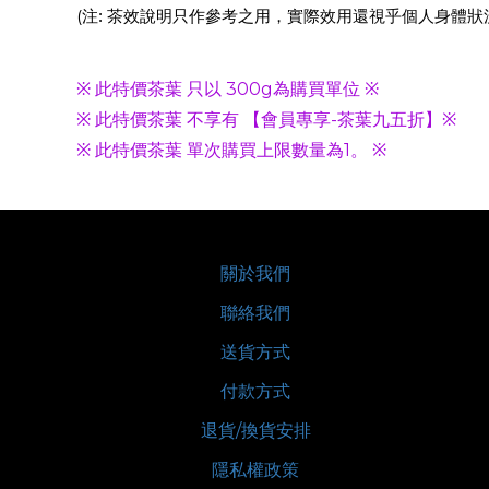
:
(
注
茶效說明只作參考之用，實際效用還視乎個人身體狀
※ 此特價茶葉 只以 300g為購買單位 ※
※ 此特價茶葉 不享有 【會員專享-茶葉九五折】※
※ 此特價茶葉 單次購買上限數量為1。 ※
關於我們
聯絡我們
送貨方式
付款方式
退貨/換貨安排
隱私權政策