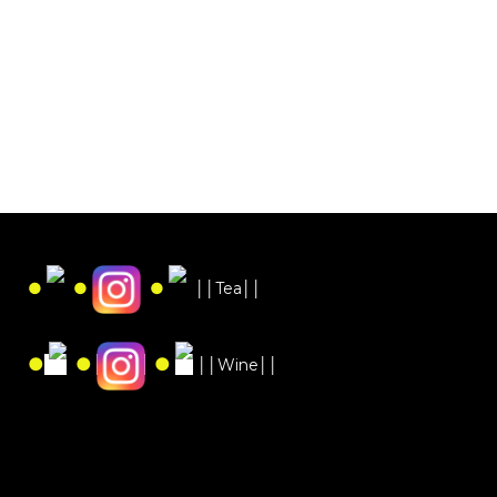
●
●
●
││Tea││
●
●
●
││Wine││