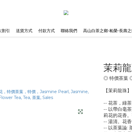
大割引
送貨方式
付款方式
聯絡我們
高山白茶之鄉-柘榮-長壽之
茉莉龍
◎ 特價茶葉 
【茉莉龍珠】
-- 花茶，綠
-- 以帶白
莉花的花香。
-- 湯清。
-- 以茶葉