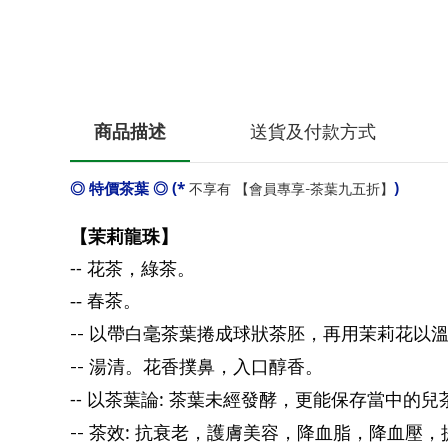
商品描述
送貨及付款方式
◎ 特價茶葉 ◎ (*
)
不享有 【會員專享-茶葉九五折】
【茉莉龍珠】
--
花茶，綠茶。
-- 春茶。
--
以帶白毫茶葉捲成球狀茶胚，再用茉莉花以
--
湯清。花香撲鼻，入口醇香
。
--
:
以茶葉論
茶葉未經發酵，更能保存當中的兒
:
--
茶效
抗衰老，護膚美容，降血脂，降血壓，