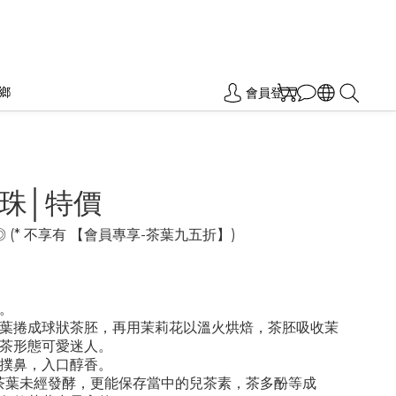
鄉
會員登入
珠│特價
◎ (* 不享有 【會員專享-茶葉九五折】)
茶。
毫茶葉捲成球狀茶胚，再用茉莉花以溫火烘焙，茶胚吸收茉
茶形態可愛迷人。
花香撲鼻，入口醇香。
論: 茶葉未經發酵，更能保存當中的兒茶素，茶多酚等成