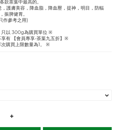
各款茶葉中最高的。
 抗衰老，護膚美容，降血脂，降血壓，提神，明目，防輻
，振脾健胃。
明只作參考之用)
 只以 300g為購買單位 ※
不享有 【會員專享-茶葉九五折】※
單次購買上限數量為1。 ※