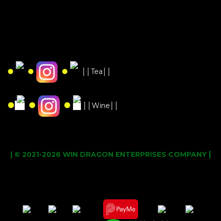
●
●
●
││Tea││
●
●
●
││Wine││
|
| © 2021-2026 WIN DRAGON ENTERPRISES COMPANY