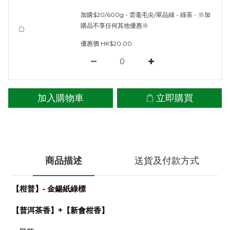
加購$20/600g - 雲毫毛尖/翠品綠 - 綠茶 - ※加
購品不享任何其他優惠※
優惠價 HK$20.00
加入購物車
立即購買
商品描述
送貨及付款方式
【柑普】- 金鍚紙綠標
【普洱茶香】+【新會柑香】