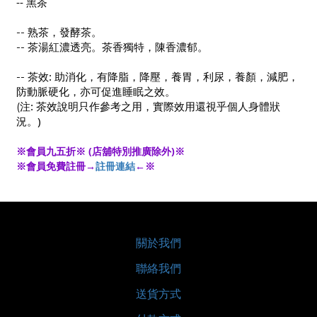
--
黑茶
--
熟茶，發酵茶。
--
茶湯紅濃透亮。茶香獨特，陳香濃郁。
:
--
茶效
助消化，有降脂，降壓，養胃，利尿，養顏，減肥，
防動脈硬化，亦可促進睡眠之效。
:
(
注
茶效說明只作參考之用，實際效用還視乎個人身體狀
)
況。
※會員九五折※ (店舖特別推廣除外)※
※會員免費註冊→
註冊連結
←※
關於我們
聯絡我們
送貨方式