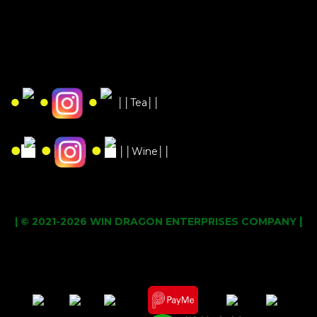
●
●
●
││Tea││
●
●
●
││Wine││
|
| © 2021-2026 WIN DRAGON ENTERPRISES COMPANY