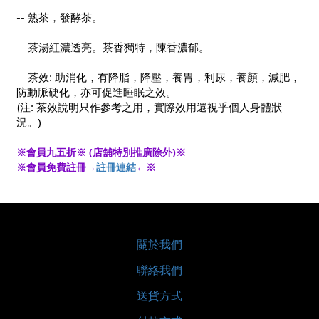
--
熟茶，發酵茶。
--
茶湯紅濃透亮。茶香獨特，陳香濃郁。
:
--
茶效
助消化，有降脂，降壓，養胃，利尿，養顏，減肥，
防動脈硬化，亦可促進睡眠之效。
:
(
注
茶效說明只作參考之用，實際效用還視乎個人身體狀
)
況。
※會員九五折※ (店舖特別推廣除外)※
※會員免費註冊→
註冊連結
←※
關於我們
聯絡我們
送貨方式