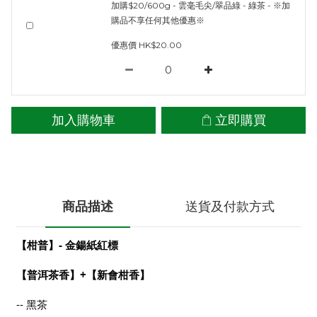
加購$20/600g - 雲毫毛尖/翠品綠 - 綠茶 - ※加
購品不享任何其他優惠※
優惠價 HK$20.00
加入購物車
立即購買
商品描述
送貨及付款方式
【柑普】- 金鍚紙紅標
【普洱茶香】+【新會柑香】
--
黑茶