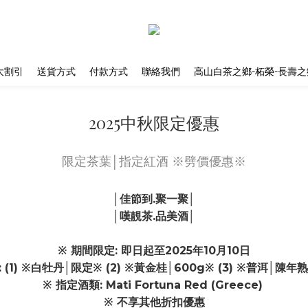
大割引
送貨方式
付款方式
聯絡我們
高山白茶之鄉-柘榮-長壽之
2025中秋限定優惠
限定茶葉│指定紅酒 ※劈價優惠※
│佳節到.聚一聚│
│嘆靚茶.品美酒│
※ 期間限定: 即日起至2025年10月10日
 (1) ※白牡丹│限定※ (2) ※黃金桂│600g※ (3) ※普洱│陳年
※ 指定酒類: Mati Fortuna Red (Greece)
※ 不享其他折扣優惠