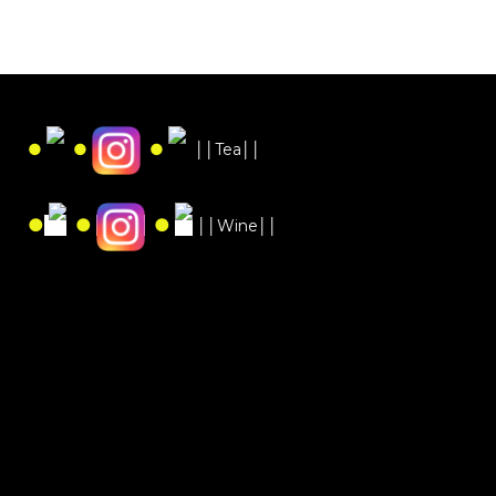
●
●
●
││Tea││
●
●
●
││Wine││