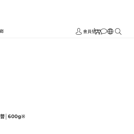
鄉
會員登入
熟普│600g※