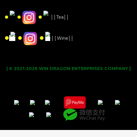
●
●
●
││Tea││
●
●
●
││Wine││
|
| © 2021-2026 WIN DRAGON ENTERPRISES COMPANY